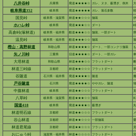
八井谷峠
兵庫県
廃道★★★★☆
ガレ、ヌタ、薮漕ぎ、倒木
岐阜県道352
岐阜県
廃道★★★★★
ガレ、落石多数
国見峠
岐阜県・滋賀県
林道★★☆☆☆
舗装
ホハレ峠
岐阜県
廃道★★★☆☆
ダート
高倉峠(塚林道)
岐阜県・福井県
酷道★★★☆☆
舗装、一部ダート
温見峠
岐阜県・福井県
酷道★★★☆☆
舗装
樫山・高野林道
和歌山県
林道★★★★☆
ダート、一部コンクリ舗装
矢ノ川峠
三重県
旧道★★★★☆
ダート、一部ガレ
大塔林道
和歌山県
林道★★★☆☆
フラットダート
林道三峠線
京都府
林道★★☆☆☆
フラットダート
谷隧道
石川県・福井県
廃道★★★★☆
隧道
戸谷隧道
石川県
廃道★★★★☆
ややガレ、隧道
中腹林道
岐阜県
林道★★☆☆☆
フラットダート
八草峠
岐阜県・滋賀県
酷道★★★☆☆
舗装
R
国道418
岐阜県
廃道★★★★☆
薮漕ぎ
林道明石線
京都府
林道★★☆☆☆
フラットダート
谷山林道
京都府
林道★★☆☆☆
一部舗装
林道君尾線
京都府
林道★★☆☆☆
フラットダート
おにゅう峠
滋賀県・福井県
林道★☆☆☆☆
フラットダート