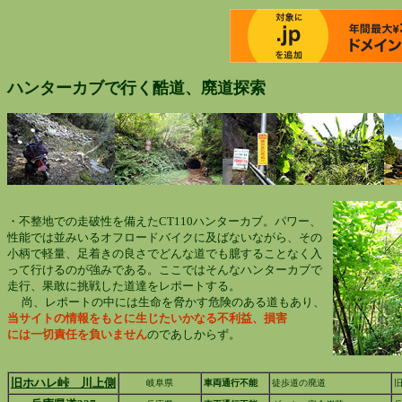
ハンターカブで行く酷道、廃道探索
・不整地での走破性を備えたCT110ハンターカブ。パワー
、
性能では並みいるオフロードバイクに及ばないながら、その
小柄で軽量、足着きの良さでどんな道でも臆することなく入
って行けるのが強みである。ここではそんなハンターカブで
走行、果敢に挑戦した道達をレポートする。
尚、レポートの中には生命を脅かす危険のある道もあり、
当サイトの情報をもとに生じたいかなる不利益、損害
には一切責任を負い
ません
のであしからず。
旧ホハレ峠 川上側
岐阜県
車両通行不能
徒歩道の廃道