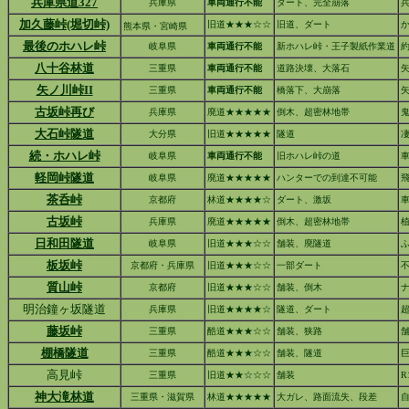
兵庫県道327
兵庫県
車両通行不能
ダート、完全崩落
兵
加久藤峠(堀切峠)
旧道★★★☆☆
旧道、ダート
熊本県・宮崎県
最後のホハレ峠
岐阜県
車両通行不能
新ホハレ峠・王子製紙作業道
八十谷林道
三重県
車両通行不能
道路決壊、大落石
矢ノ川峠II
三重県
車両通行不能
橋落下、大崩落
古坂峠再び
兵庫県
廃道★★★★★
倒木、超密林地帯
鬼
大石峠隧道
大分県
旧道★★★★★
隧道
続・ホハレ峠
岐阜県
車両通行不能
旧ホハレ峠の道
軽岡峠隧道
岐阜県
廃道★★★★★
ハンターでの到達不可能
茶呑峠
京都府
林道★★★★☆
ダート、激坂
古坂峠
兵庫県
廃道★★★★★
倒木、超密林地帯
日和田隧道
岐阜県
旧道★★★☆☆
舗装、廃隧道
板坂峠
京都府・兵庫県
旧道★★★☆☆
一部ダート
質山峠
京都府
旧道★★★☆☆
舗装、倒木
明治鐘ヶ坂隧道
兵庫県
旧道★★★★☆
隧道、ダート
藤坂峠
三重県
酷道★★★☆☆
舗装、狭路
棚橋隧道
三重県
酷道★★★☆☆
舗装、隧道
高見峠
三重県
旧道★★☆☆☆
舗装
R
神大滝林道
三重県・滋賀県
林道★★★★★
大ガレ、路面流失、段差