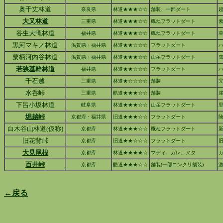
奥千丈林道
奈良県
林道★★★☆☆
舗装、一部ダート
大又林道
三重県
林道★★★☆☆
概ねフラットダート
素
谷生大滝林道
福井県
林道★★★☆☆
概ねフラットダート
黒河マキノ林道
滋賀県・福井県
林道★★☆☆☆
フラットダート
粟柄河内谷林道
滋賀県・福井県
林道★★★☆☆
山岳フラットダート
若狭基幹林道
福井県
林道★★☆☆☆
フラットダート
千石越
三重県
林道★☆☆☆☆
舗装
完
水呑峠
三重県
酷道★★★☆☆
舗装
下呂小坂林道
岐阜県
林道★★★☆☆
山岳フラットダート
堀越峠
京都府・福井県
旧道★★★☆☆
フラットダート
白木谷山林道(仮称)
京都府
林道★★★☆☆
概ねフラットダート
新
旧花背峠
京都府
旧道★★☆☆☆
フラットダート
大見尾根
京都府
林道★★★★☆
マディ、ガレ、ヌタ
ガ
百井峠
京都府
酷道★★★☆☆
舗装(一部コンクリ舗装)
←戻る