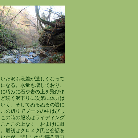
いた沢も段差が激しくなって
になる。水量も増しており、
に巧みに石や岩の上を飛び移
ど続く沢下りに次第に体力は
いく。そしてぬるぬるの岩に
この辺りでブーツの中はびし
この時の服装はライディング
ことこの上なく、おまけに眼
。最初はグロメク氏と会話を
いたが、悲しいかな喋る気力