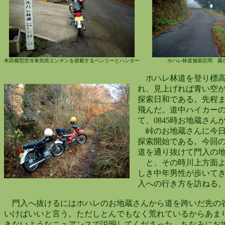
本田横型空冷単気筒エンヂンを搭載するベンリーとハンター
ホハレ林道舗装区間 霧
ホハレ林道を登り標高
れ、見上げれば青い空が
探索日和である。先程ま
飛んだ。道中ハイカーの
て、0845時お地蔵さん
峠のお地蔵さんに今日
探索開始である。今回の
道を通り抜けて門入の地
と、その時川上方面よ
しき中年男性が歩いてき
入への行き方を訪ねる
門入へ抜けるにはホハレのお地蔵さんから道を跨いだ先
いけばいいと言う。ただしとんでもなく荒れているからあま
きないようなニュアンスで説明してくださった。ちなみにお