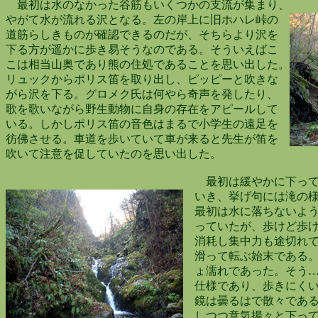
最初は水のなかった谷筋もいくつかの支流が集まり、
やがて水が流れる沢となる。左の岸上に旧ホハレ峠の
道筋らしきものが確認できるのだが、そちらより沢を
下る方が遥かに歩き易そうなのである。そういえばこ
こは相当山奥であり熊の住処であることを思い出した。
リュックからポリス笛を取り出し、ピッピーと吹きな
がら沢を下る。グロメク氏は何やら奇声を発したり、
歌を歌いながら野生動物に自身の存在をアピールして
いる。しかしポリス笛の音色はまるで小学生の遠足を
彷佛させる。車道を歩いていて車が来ると先生が笛を
吹いて注意を促していたのを思い出した。
最初は緩やかに下って
いき、挙げ句には滝の様
最初は水に落ちないよう
っていたが、歩けど歩け
消耗し集中力も途切れて
滑って転ぶ始末である。
ょ濡れであった。そう…
仕様であり、歩きにくい
鏡は曇るはで散々である
しつつ意気揚々と下って