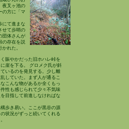
、夜叉ヶ池の
ーの方に「マ
歩にて進まな
させて歩哨の
の団体さんが
峠の存在を説
行かれた。
く賑やかだった旧ホハレ峠を
に崖を下る。 グロメク氏が斜
ているのを発見する。少し離
乱していた。まず人が通るこ
なこんな物があるか全くもっ
件性も感じられて少々不気味
を目指して前進しなければな
構歩き易い。ここが黒谷の源
の状況がずっと続いてくれる
る。