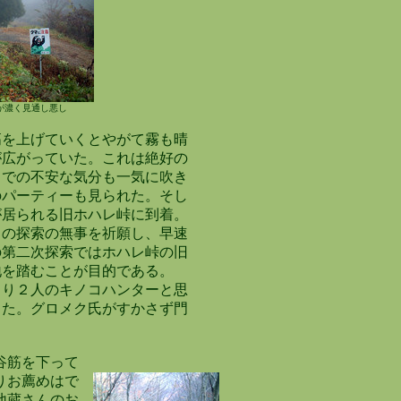
が濃く見通し悪し
を上げていくとやがて霧も晴
広がっていた。これは絶好の
での不安な気分も一気に吹き
パーティーも見られた。そし
が居られる旧ホハレ峠に到着。
の探索の無事を祈願し、早速
第二次探索ではホハレ峠の旧
を踏むことが目的である。
り２人のキノコハンターと思
た。グロメク氏がすかさず門
。
の谷筋を下って
りお薦めはで
地蔵さんのお