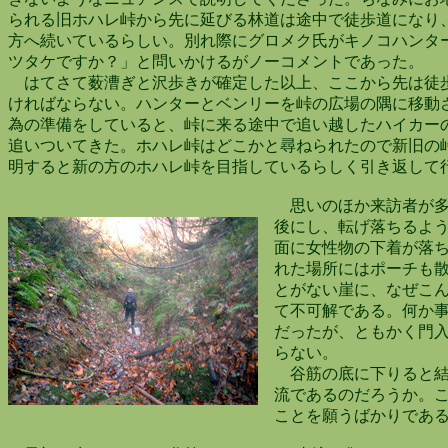
られる旧ホハレ峠から先に延びる林道は途中で徒歩道になり
方へ続いているらしい。別れ際にグロメク氏がキノコハンタ
ツタケですか？」と問いかけるがノーコメントであった。
はてさて薮漕ぎと沢歩きが確定した以上、ここから先は徒
ければならない。ハンターとベンリーを峠の広場の隅に移動
為の準備をしていると、峠に来る途中で追い越したハイカー
追いついてきた。ホハレ峠はどこかと尋ねられたので新旧の
明すると新の方のホハレ峠を目指しているらしく引き返して
思いのほか来訪者が多
後にし、転げ落ちるよう
面に女性物の下着が落ち
れた場所にはポーチも散
とがない崖に、なぜこん
て不可解である。何か事
だったが、ともかく門入
らない。
谷筋の底に下りると結
流であるのだろうか。こ
ことを願うばかりであ