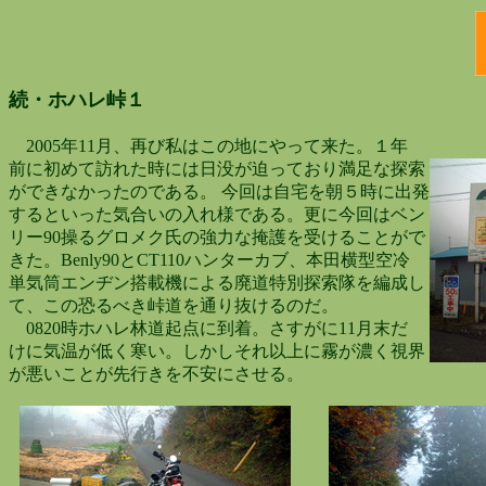
続・ホハレ峠１
2005年11月、再び私はこの地にやって来た。１年
前に初めて訪れた時には日没が迫っており満足な探索
ができなかったのである。 今回は自宅を朝５時に出発
するといった気合いの入れ様である。更に今回はベン
リー90操るグロメク氏の強力な掩護を受けることがで
きた。Benly90とCT110ハンターカブ、本田横型空冷
単気筒エンヂン搭載機による廃道特別探索隊を編成し
て、この恐るべき峠道を通り抜けるのだ。
0820時ホハレ林道起点に到着。さすがに11月末だ
けに気温が低く寒い。しかしそれ以上に霧が濃く視界
が悪いことが先行きを不安にさせる。