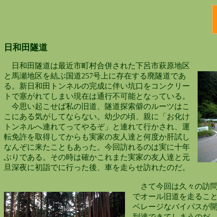
日和田隧道
日和田隧道は最近市町村合併された下呂市萩原地区
と馬瀬地区を結ぶ国道257号上に存在する廃隧道であ
る。新日和田トンネルの完成に伴い坑口をコンクリー
トで塞がれてしまい現在は通行不可能となっている。
今思い起こせば私の旧道、隧道探索僻のルーツはこ
こにある気がしてならない。幼少の頃、親に「お化け
トンネルへ連れてってやるぞ」と連れて行かされ、運
転免許を取得してからも実家の友人達と何度か肝試し
なんぞに来たこともあった。今回訪れるのは実に十年
ぶりである。その時は確かこれまた実家の友人達と元
旦深夜に初詣でに行った後、車を走らせ訪れたのだ。
さて今回は久々の訪問
でオール旧道を走ること
ベレージなバイパスが開
到達できてしまうのだ。