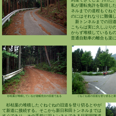
私が運転免許を取得した
ネルまでの道程もぐねぐ
のにはそれなりに難儀し
新トンネルまでの旧道
こちらは実に久しぶりの
からず堆積しているもの
普通自動車の離合も楽に
杉枯葉が堆積しているが道幅充分の旧道である
ぐねぐね道の旧道を登り切ると新
杉枯葉の堆積したぐねぐねの旧道を登り切るとやが
て新道に接続する。そこから新日和田トンネルまでは
すぐであり、その手前に旧トンネルである日和田隧道