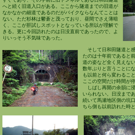
へと続く旧道入口がある。ここから隧道までの旧道が
なかなかの細道であるのだがバイクならなんてことは
ない。ただ杉林は鬱蒼と茂っており、昼間でさえ薄暗
く、ここが肝試しスポットとなっている所以が理解で
きる。更に今回訪れたのは日没直前であったので、よ
りいっそう不気味であった。
そして日和田隧道と感
たのは十年前であると前
道の姿など全く見えない
数年ぶりと言うことにな
も以前と何ら変わること
ここの空間だけ時間が停
しばし再開の余韻に浸
いられない。日没まであ
続いて馬瀬地区側の坑口
ちら側も以前訪れた時と