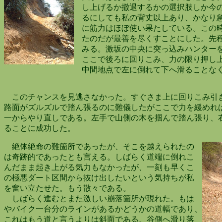
し上げるか撤退するかの選択肢しか今の
るにしても私の背丈以上あり、かなり急
に筋力はほぼ使い果たしている。この時
たのだが最善を尽くすことにした。先程
みる。激坂の中央に突っ込みハンターを
ここで後ろに回りこみ、力の限り押し上
中間地点で左に倒れて下へ滑ることなく
このチャンスを見逃さなかった。すぐさま上に回りこみ引
路面がズルズルで踏ん張るのに難儀したがここで力を緩めれ
一からやり直しである。左手で山側の木を掴んで踏ん張り、
ることに成功した。
絶体絶命の難箇所であったが、そこを越えられたの
は奇跡的であったとも言える。しばらく道端に倒れこ
んだまま起き上がる気力もなかったが、一刻も早くこ
の極悪ダート区間から抜け出したいという気持ちが私
を奮い立たせた。もう散々である。
しばらく進むとまた激しい崩落箇所が現れた。もは
やバイク一台分のラインがあるかどうかの道幅であり、
これはもう道と言うよりは斜面である。谷側へ滑り落