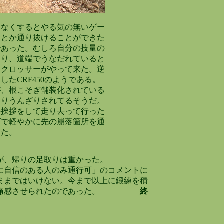
なくするとやる気の無いゲー
とか通り抜けることができた
あった。むしろ自分の技量の
り、道端でうなだれていると
クロッサーがやって来た。逆
たCRF450のようである。
、根こそぎ舗装化されている
りうんざりされてるそうだ。
挨拶をして走り去って行った
で軽やかに先の崩落箇所を通
た。
が、帰りの足取りは重かった。
に自信のある人のみ通行可」
のコメントに
ままではいけない。今まで以上に鍛練を積
らぬと痛感させられたのであった。
終