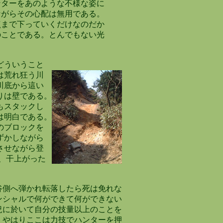
ターをあのような不様な姿に
がらその心配は無用である。
まで下っていくだけなのだか
ことである。とんでもない光
はどういうこと
道は荒れ狂う川
川底から這い
りは壁である。
もスタックし
は明白である。
のブロックを
ずかしながら
させながら登
、干上がった
側へ弾かれ転落したら死は免れな
シャルで何ができて何ができない
に於いて自分の技量以上のことを
やはりここは力技でハンターを押