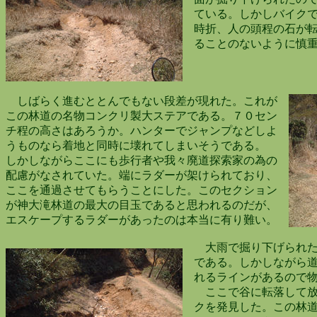
ている。しかしバイクで
時折、人の頭程の石が転
ることのないように慎重
しばらく進むととんでもない段差が現れた。これが
この林道の名物コンクリ製大ステアである。７０セン
チ程の高さはあろうか。ハンターでジャンプなどしよ
うものなら着地と同時に壊れてしまいそうである。
しかしながらここにも歩行者や我々廃道探索家の為の
配慮がなされていた。端にラダーが架けられており、
ここを通過させてもらうことにした。このセクション
が神大滝林道の最大の目玉であると思われるのだが、
エスケープするラダーがあったのは本当に有り難い。
大雨で掘り下げられた
である。しかしながら道
れるラインがあるので物
ここで谷に転落して放
クを発見した。この林道