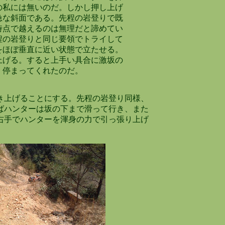
私には無いのだ。しかし押し上げ
な斜面である。先程の岩登りで既
点で越えるのは無理だと諦めてい
の岩登りと同じ要領でトライして
ほぼ垂直に近い状態で立たせる。
げる。すると上手い具合に激坂の
停まってくれたのだ。
き上げることにする。先程の岩登り同様、
ばハンターは坂の下まで滑って行き、また
右手でハンターを渾身の力で引っ張り上げ