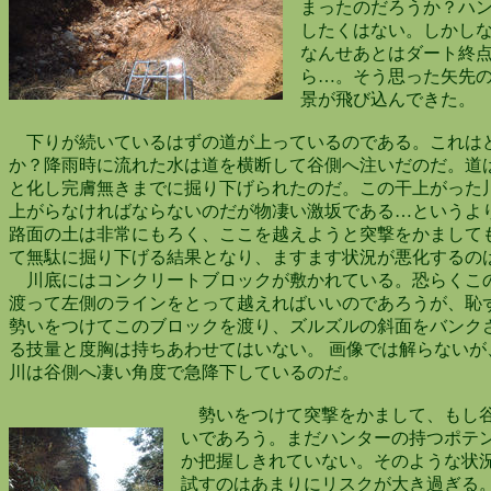
まったのだろうか？ハン
したくはない。しかしな
なんせあとはダート終点
ら…。そう思った矢先の
景が飛び込んできた。
下りが続いているはずの道が上っているのである。これ
か？降雨時に流れた水は道を横断して谷側へ注いだのだ。
と化し完膚無きまでに掘り下げられたのだ。この干上がった
上がらなければならないのだが物凄い激坂である…というよ
路面の土は非常にもろく、ここを越えようと突撃をかまして
て無駄に掘り下げる結果となり、ますます状況が悪化するの
川底にはコンクリートブロックが敷かれている。恐らくこ
渡って左側のラインをとって越えればいいのであろうが、恥
勢いをつけてこのブロックを渡り、ズルズルの斜面をバンク
る技量と度胸は持ちあわせてはいない。 画像では解らないが
川は谷側へ凄い角度で急降下しているのだ。
勢いをつけて突撃をかまして、もし谷
いであろう。まだハンターの持つポテン
か把握しきれていない。そのような状況
試すのはあまりにリスクが大き過ぎる。