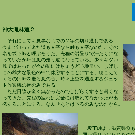
神大滝林道２
それにしても見事なまでのＶ字の切り通しである。
今まで辿って来た道もＶ字なら峠もＶ字なのだ。その
名を坂下峠と呼ぶそうだ。先程の岩登りで汗だくにな
っていたが峠は風の走り道になっている。少々キツい
風ではあったが今の私にはちょうど心地良い。しばし
この雄大な景色の中で休憩することにする。聴こえて
くるのは峠を走る風の音、時々上空を通過するジェッ
ト旅客機の音のみである。
ただ日陰が全く無かったのでしばらくすると暑くな
ってきた。先程の疲れは完全には取れてなかったが出
発することにする。なんせあとは下るのみなのだから。
坂下峠より滋賀県側も
面が掘り下げられたので