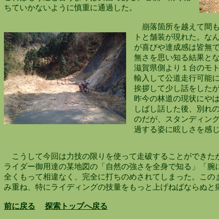
ちていかないように慎重に通過した。
崩落箇所を越えて間も
トと舗装が現れた。なん
が喜びや達成感は皆無で
無さを思い知る結果とな
滋賀県側より１台のモト
輸入して公道走行可能にし
挨拶して少し話をしたが
昨今の林道の現状にやは
しばし話した後、別れの
のだが、スタンディング
過する姿に眩しさを感じ
こうして今回は力技の限りを使って走破することができた
ライダー御用達の某地図の
「自然の強さを全身で知る」
「腕
全くもって相違なく、完全に打ちのめされてしまった。この
み重ね、特にライディングの技量をもっと上げねばな
前に戻る
探索トップへ戻る