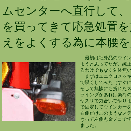
ムセンターへ直行して、
を買ってきて応急処置を
えをよくする為に本腰を
最初は社外品のウイン
ようと思ってたが、純正
るわけでもなく勿体無い
まずはユニクロメッキ
で黒くしてみた（すぐに
そして無惨にも折れたス
ラインダがあれば楽なの
ヤスリで気合いでやりま
で固定してウインカーを
右側だけこのようなステ
きって左側も金ノコで切
ました。