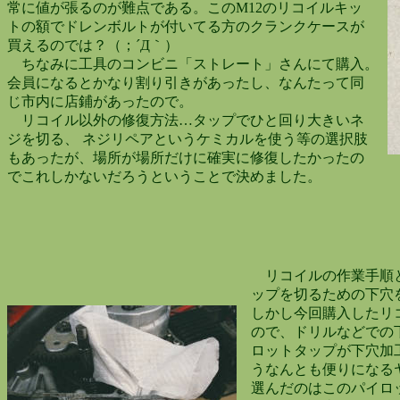
常に値が張るのが難点である。このM12のリコイルキッ
トの額でドレンボルトが付いてる方のクランクケースが
買えるのでは？（；´Д｀）
ちなみに工具のコンビニ「ストレート」さんにて購入。
会員になるとかなり割り引きがあったし、なんたって同
じ市内に店鋪があったので。
リコイル以外の修復方法…タップでひと回り大きいネ
ジを切る、 ネジリペアというケミカルを使う等の選択肢
もあったが、場所が場所だけに確実に修復したかったの
でこれしかないだろうということで決めました。
リコイルの作業手順と
ップを切るための下穴を
しかし今回購入したリコ
ので、ドリルなどでの下
ロットタップが下穴加工
うなんとも便りになるヤ
選んだのはこのパイロッ