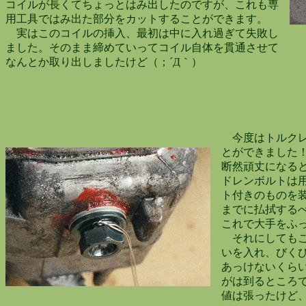
コイルが長くてちょっとはみ出したのですが、これも専
用工具ではみ出た部分をカットすることができます。
実はこのコイルの挿入、最初は中に入れ過ぎて失敗し
ました。そのまま締めていってコイル自体を貫通させて
なんとか取り出しましたけど（；´Д｀）
今度はトルクレン
とができました！
断然頑丈になるとの
ドレンボルトは用
ト付きのものを装
までに払拭するべ
これで大手をふっ
それにしてもこの
いを入れ、びくび
あっけないくらい
がは到るところで
値は張ったけど、