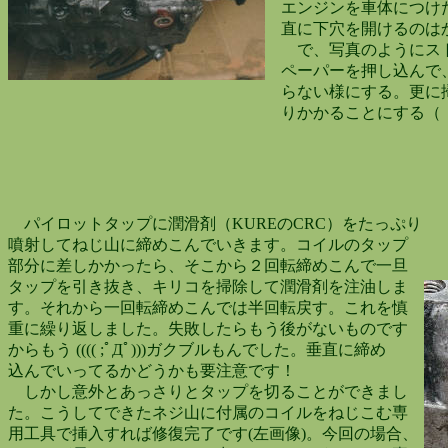
エンジンを車体につけた
直に下穴を開けるのは
で、写真のようにスト
ペーパーを押し込んで、
らない様にする。更に掃
りかかることにする（；
パイロットタップに潤滑剤（KUREのCRC）をたっぷり
噴射してねじ山に締めこんでいきます。コイルのタップ
部分に差しかかったら、そこから２回転締めこんで一旦
タップを引き抜き、キリコを掃除して潤滑剤を注油しま
す。それから一回転締めこんでは半回転戻す。これを慎
重に繰り返しました。失敗したらもう後がないものです
からもう (((( ;ﾟДﾟ)))ガクブルもんでした。垂直に締め
込んでいってるかどうかも要注意です！
しかし意外とあっさりとタップを切ることができまし
た。こうしてできたネジ山に付属のコイルをねじこむ専
用工具で挿入すれば修復完了です(左画像)。今回の場合、