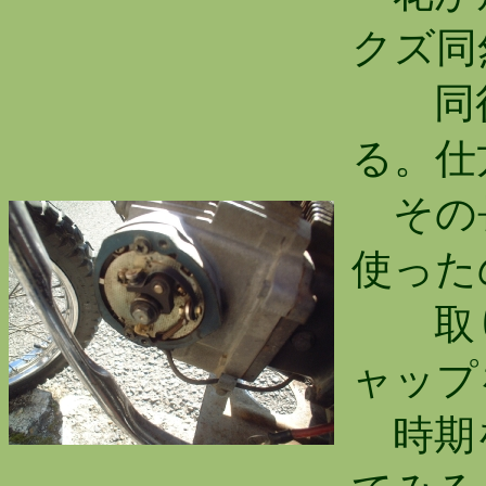
クズ同
同径
る。仕
その長
使った
取り
ャップ
時期を