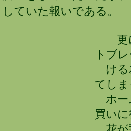
していた報いである。
更に
トブレ
ける為
てしまっ
ホーム
買いに
花が飛