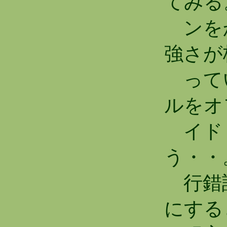
てみる
ンをか
強さが
って
ルをオ
イドリ
う・・
行錯誤
にする