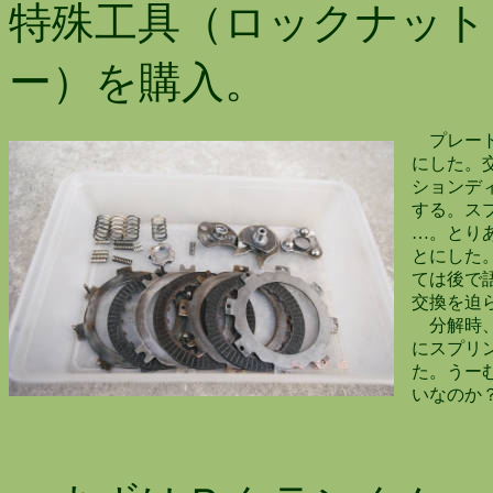
特殊工具（ロックナット
ー）を購入。
プレート類
にした。交
ションディ
する。スプ
…。とりあ
とにした。
ては後で語
交換を迫ら
分解時、フ
にスプリン
た。うーむ
いなのか